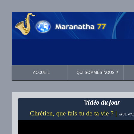
ACCUEIL
QUI SOMMES-NOUS ?
Présentation
Ce que nous croyons
Vidéo du jour
Chrétien, que fais-tu de ta vie ? |
PAUL WAS