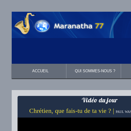
ACCUEIL
QUI SOMMES-NOUS ?
Présentation
Ce que nous croyons
Vidéo du jour
Chrétien, que fais-tu de ta vie ? |
PAUL WAS