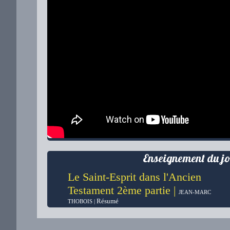
Enseignement du jo
Le Saint-Esprit dans l'Ancien
Testament 2ème partie |
JEAN-MARC
Résumé
THOBOIS |