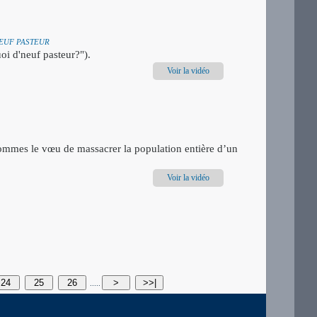
'NEUF PASTEUR
uoi d'neuf pasteur?").
Voir la vidéo
hommes le vœu de massacrer la population entière d’un
Voir la vidéo
24
25
26
>
>>|
.....