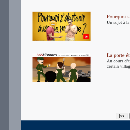
Pourquoi s'
Un sujet à la
La porte é
Au cours d’u
certain villa
|<<