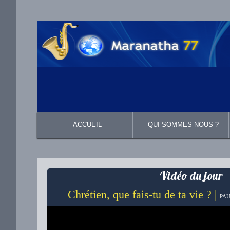
ACCUEIL
QUI SOMMES-NOUS ?
Présentation
Ce que nous croyons
Vidéo du jour
Chrétien, que fais-tu de ta vie ? |
PAU