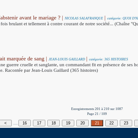
abstenir avant le mariage ? |
|
NICOLAS SALAFRANQUE
catégorie: QUOI D
 fois brulant et tellement à contre courant de notre société... (Chaîne "Q
tait marquée de sang |
|
JEAN-LOUIS GAILLARD
catégorie: 365 HISTOIRES
ne guerre cruelle et sanglante, un commandant fit en présence de ses 
ge. Racontée par Jean-Louis Gaillard (365 histoires)
Enregistrements 201 à 210 sur 1087
Page 21 / 109
<
16
17
18
19
20
21
22
23
.....