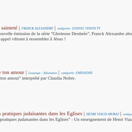
 sainteté |
|
FRANCK ALEXANDRE
catégorie: GOSPEL VISION TV
ouvelle émission de la série "Glorieuse Destinée", Franck Alexandre abor
 appel vibrant à ressembler à Jésus !
e ton amour |
|
Louange - Adoration
catégorie: EMISSIONS
 ton amour" interprété par Claudia Nobre.
es pratiques judaïsantes dans les Eglises |
|
HENRI VIAUD-MURAT
catég
es pratiques judaïsantes dans les Eglises" - Un enseignement de Henri Vi