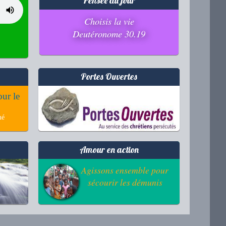
Pensée du jour
Choisis la vie
Deutéronome 30.19
Portes Ouvertes
our le
mé
Amour en action
Agissons ensemble pour
sécourir les démunis