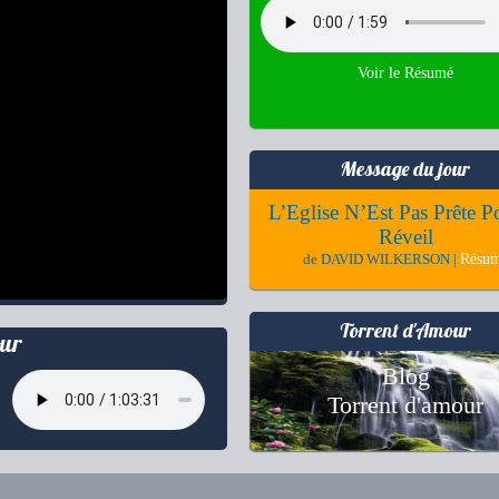
Voir le Résumé
Message du jour
L’Eglise N’Est Pas Prête P
Réveil
Résu
de DAVID WILKERSON |
Torrent d'Amour
ur
Blog
Torrent d'amour