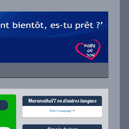
Maranatha77 en d'autres langues
Select Language
▼