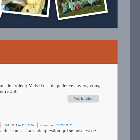
s le croient; Mais Il use de patience envers, vous,
ierre 3:9.
Voir la vidéo
 |
|
CHAÎNE CROSSPAINT
catégorie: EMISSIONS
de Jean... - La seule question qui se pose est de