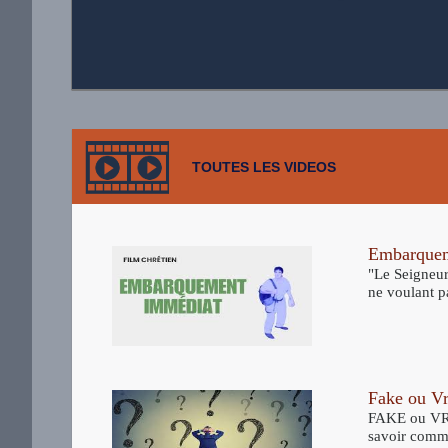
TOUTES LES VIDEOS
Embarquem
"Le Seigneur
ne voulant pa
Fake ou Vr
FAKE ou VRAI
savoir commen