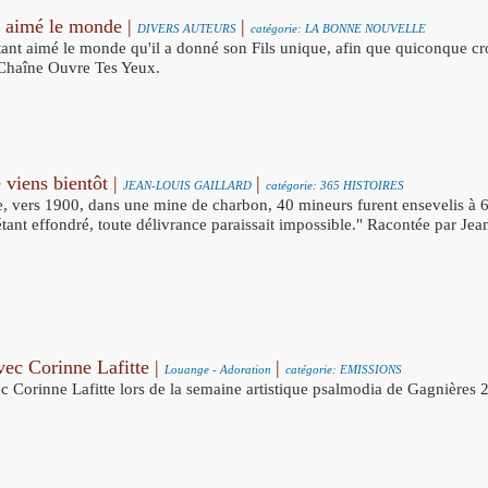
t aimé le monde |
|
DIVERS AUTEURS
catégorie: LA BONNE NOUVELLE
ant aimé le monde qu'il a donné son Fils unique, afin que quiconque croit 
- Chaîne Ouvre Tes Yeux.
 viens bientôt |
|
JEAN-LOUIS GAILLARD
catégorie: 365 HISTOIRES
, vers 1900, dans une mine de charbon, 40 mineurs furent ensevelis à 60
'étant effondré, toute délivrance paraissait impossible." Racontée par J
ec Corinne Lafitte |
|
Louange - Adoration
catégorie: EMISSIONS
 Corinne Lafitte lors de la semaine artistique psalmodia de Gagnières