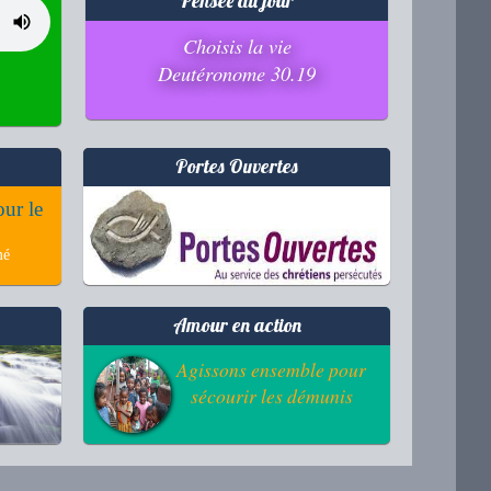
Pensée du jour
Choisis la vie
Deutéronome 30.19
Portes Ouvertes
our le
mé
Amour en action
Agissons ensemble pour
sécourir les démunis