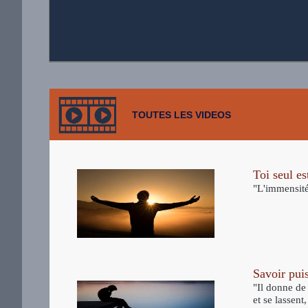
TOUTES LES VIDEOS
Toi seul es
"L'immensité
Savoir pui
"Il donne de 
et se lassent