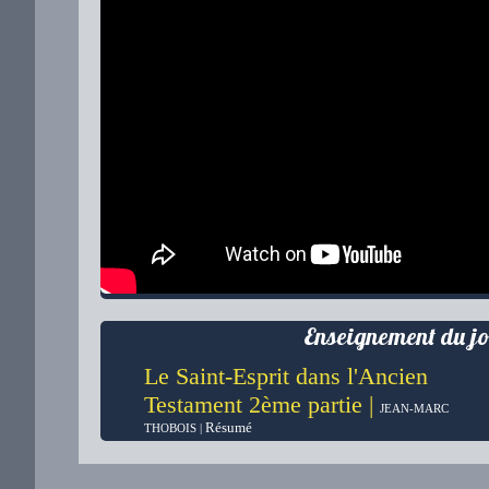
Enseignement du jo
Le Saint-Esprit dans l'Ancien
Testament 2ème partie |
JEAN-MARC
Résumé
THOBOIS |