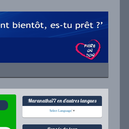
Maranatha77 en d'autres langues
Select Language
▼