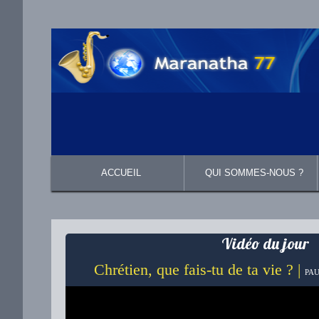
ACCUEIL
QUI SOMMES-NOUS ?
Présentation
Ce que nous croyons
Vidéo du jour
Chrétien, que fais-tu de ta vie ? |
PAU