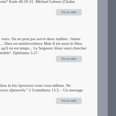
nt point" Esaïe 40.29-31. Michael Lebeau (Chaîne
Voir la vidéo
tu veux. On ne peut pas servir deux maîtres : Aimer
... Dieu est miséricordieux Mais Il est aussi le Dieu
 qu'il en est temps... Le Seigneur Jésus vient chercher
ensible". Ephésiens 5.27.
Voir la vidéo
s dans la foi; éprouvez-vous vous-mêmes. Ne
soyez réprouvés." 2 Corinthiens 13.5. - Un message
Voir la vidéo