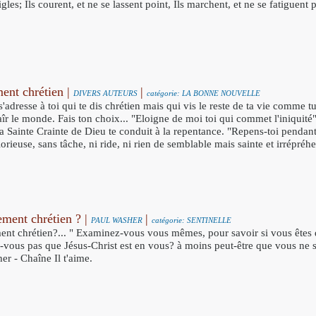
les; Ils courent, et ne se lassent point, Ils marchent, et ne se fatigue
ment chrétien |
|
DIVERS AUTEURS
catégorie: LA BONNE NOUVELLE
'adresse à toi qui te dis chrétien mais qui vis le reste de ta vie comme 
aîr le monde. Fais ton choix... "Eloigne de moi toi qui commet l'iniquité"
la Sainte Crainte de Dieu te conduit à la repentance. "Repens-toi pendant
orieuse, sans tâche, ni ride, ni rien de semblable mais sainte et irrépréh
ement chrétien ? |
|
PAUL WASHER
catégorie: SENTINELLE
ment chrétien?... " Examinez-vous vous mêmes, pour savoir si vous ête
-vous pas que Jésus-Christ est en vous? à moins peut-être que vous ne 
er - Chaîne Il t'aime.