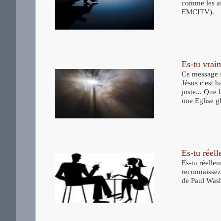
comme les aig
EMCITV).
Es-tu vrai
Ce message s
Jésus c'est h
juste... Que 
une Eglise gl
Es-tu réell
Es-tu réelle
reconnaissez
de Paul Wash