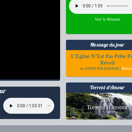
Voir le Résumé
Message du jour
L’Eglise N’Est Pas Prête P
Réveil
Résu
de DAVID WILKERSON |
Torrent d'Amour
ur
Blog
Torrent d'amour