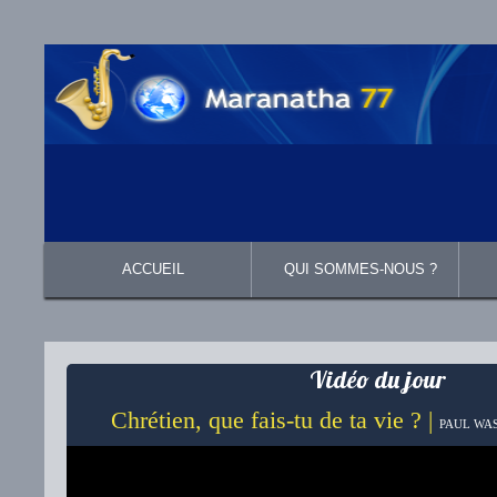
ACCUEIL
QUI SOMMES-NOUS ?
Présentation
Ce que nous croyons
Vidéo du jour
Chrétien, que fais-tu de ta vie ? |
PAUL WAS