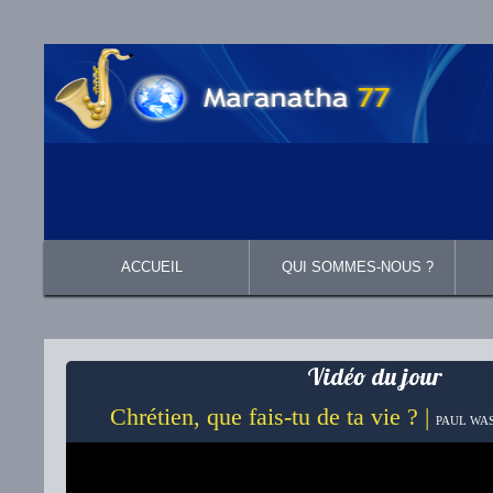
ACCUEIL
QUI SOMMES-NOUS ?
Présentation
Ce que nous croyons
Vidéo du jour
Chrétien, que fais-tu de ta vie ? |
PAUL WAS