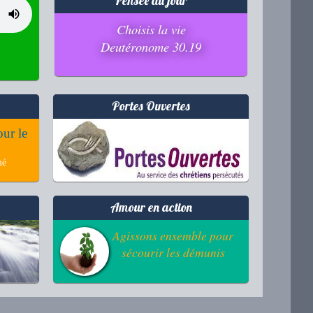
Pensée du jour
Choisis la vie
Deutéronome 30.19
Portes Ouvertes
our le
mé
Amour en action
Agissons ensemble pour
sécourir les démunis