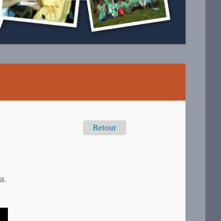
Retour
l.