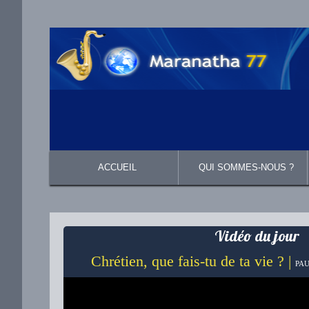
ACCUEIL
QUI SOMMES-NOUS ?
Présentation
Ce que nous croyons
Vidéo du jour
Chrétien, que fais-tu de ta vie ? |
PAU