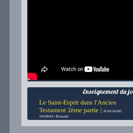
Enseignement du jo
Le Saint-Esprit dans l'Ancien
Testament 2ème partie |
JEAN-MARC
Résumé
THOBOIS |