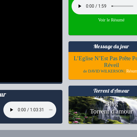
Voir le Résumé
Message du jour
L’Eglise N’Est Pas Prête P
Réveil
Résu
de DAVID WILKERSON |
Torrent d'Amour
ur
Blog
Torrent d'amour