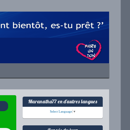
Maranatha77 en d'autres langues
Select Language
▼