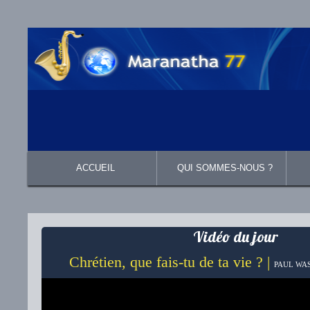
ACCUEIL
QUI SOMMES-NOUS ?
Présentation
Ce que nous croyons
Vidéo du jour
Chrétien, que fais-tu de ta vie ? |
PAUL WAS