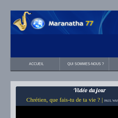
ACCUEIL
QUI SOMMES-NOUS ?
Présentation
Ce que nous croyons
Vidéo du jour
Chrétien, que fais-tu de ta vie ? |
PAUL WAS