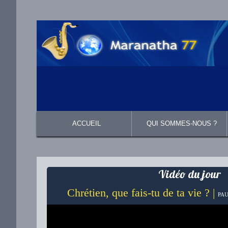
ACCUEIL
QUI SOMMES-NOUS ?
Présentation
Ce que nous croyons
Vidéo du jour
Chrétien, que fais-tu de ta vie ? |
PAU