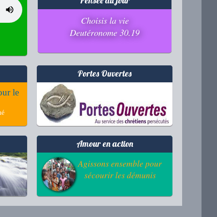
Pensée du jour
Choisis la vie
Deutéronome 30.19
Portes Ouvertes
our le
mé
Amour en action
Agissons ensemble pour
sécourir les démunis