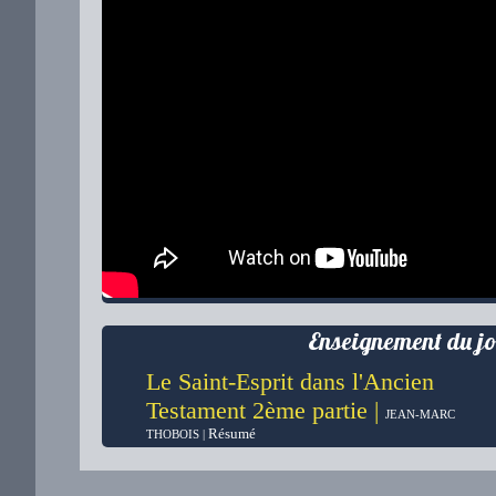
Enseignement du jo
Le Saint-Esprit dans l'Ancien
Testament 2ème partie |
JEAN-MARC
Résumé
THOBOIS |