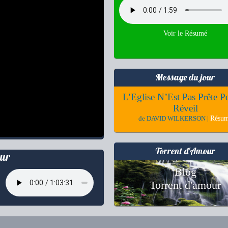
Voir le Résumé
Message du jour
L’Eglise N’Est Pas Prête P
Réveil
Résu
de DAVID WILKERSON |
Torrent d'Amour
ur
Blog
Torrent d'amour