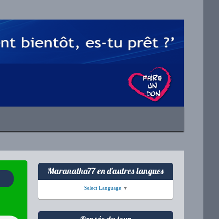
Maranatha77 en d'autres langues
Select Language
▼