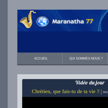
ACCUEIL
QUI SOMMES-NOUS ?
Présentation
Ce que nous croyons
Vidéo du jour
Chrétien, que fais-tu de ta vie ? |
PAU