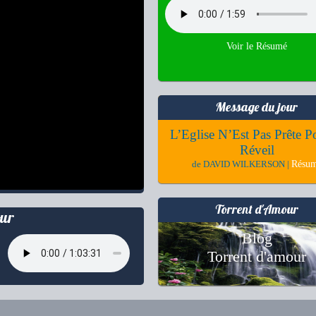
Voir le Résumé
Message du jour
L’Eglise N’Est Pas Prête P
Réveil
Résu
de DAVID WILKERSON |
Torrent d'Amour
ur
Blog
Torrent d'amour