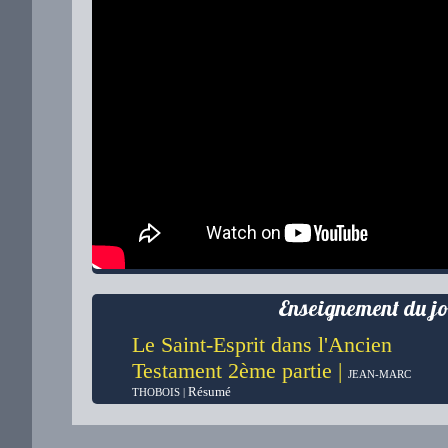
Enseignement du jo
Le Saint-Esprit dans l'Ancien
Testament 2ème partie |
JEAN-MARC
Résumé
THOBOIS |