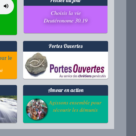
Pensée du jour
Choisis la vie
Deutéronome 30.19
Portes Ouvertes
our le
mé
Amour en action
Agissons ensemble pour
sécourir les démunis