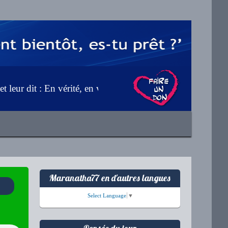
 dit : En vérité, en vérité, je vous le dis, le Fils ne peut rien
Maranatha77 en d'autres langues
Select Language
▼