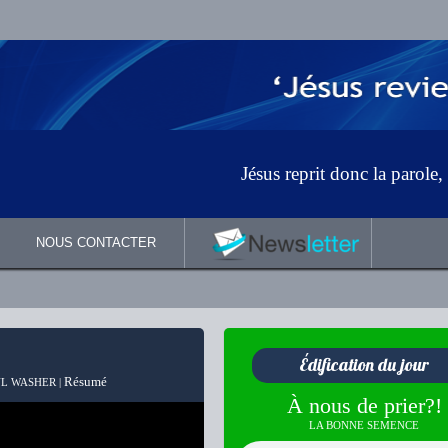
Jésus reprit donc la parole, et leur
NOUS CONTACTER
Édification du jour
Résumé
L WASHER |
À nous de prier?!
LA BONNE SEMENCE